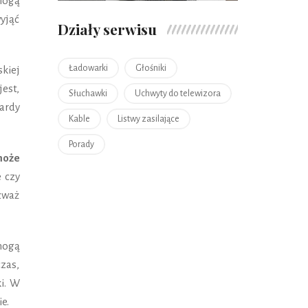
mogą
yjąć
Działy serwisu
Ładowarki
Głośniki
skiej
jest,
Słuchawki
Uchwyty do telewizora
ardy
Kable
Listwy zasilające
Porady
może
e czy
zważ
mogą
zas,
ki. W
e.