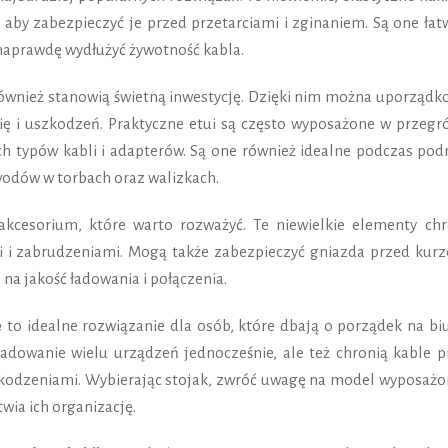
aby zabezpieczyć je przed przetarciami i zginaniem. Są one łat
 naprawdę wydłużyć żywotność kabla.
ównież stanowią świetną inwestycję. Dzięki nim można uporządk
 się i uszkodzeń. Praktyczne etui są często wyposażone w przegr
h typów kabli i adapterów. Są one również idealne podczas podr
wodów w torbach oraz walizkach.
akcesorium, które warto rozważyć. Te niewielkie elementy chr
 i zabrudzeniami. Mogą także zabezpieczyć gniazda przed kurz
na jakość ładowania i połączenia.
e
to idealne rozwiązanie dla osób, które dbają o porządek na biu
adowanie wielu urządzeń jednocześnie, ale też chronią kable p
kodzeniami. Wybierając stojak, zwróć uwagę na model wyposażo
wia ich organizację.