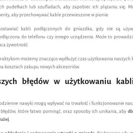
h pudełkach lub szufladach, aby zapobiec ich plątaniu się. M
enty, aby przechowywać kable przewieszone w pionie.
zostawiać kabli podłączonych do gniazdka, gdy nie są używ
podłączona do telefonu czy innego urządzenia. Może to prowadzi
aca żywotność.
praktykom możemy znacząco wydłużyć czas użytkowania naszych k
 na kosztach zakupu nowych akcesoriów.
tszych błędów w użytkowaniu kabl
codzienne nawyki mogą wpływać na trwałość i funkcjonowanie nas
h błędów, które łatwo pominąć, oraz sposoby ich unikania, aby
db
łużej
.