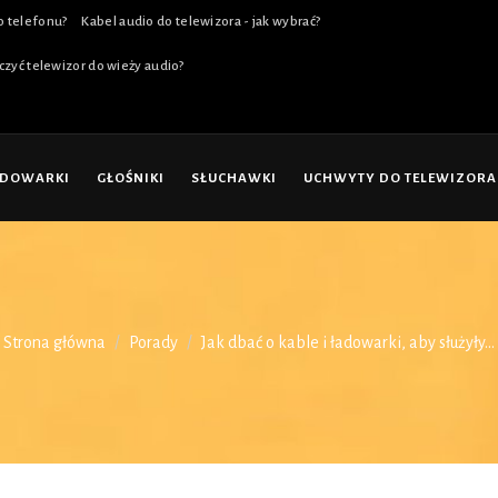
o telefonu?
Kabel audio do telewizora - jak wybrać?
czyć telewizor do wieży audio?
ADOWARKI
GŁOŚNIKI
SŁUCHAWKI
UCHWYTY DO TELEWIZORA
Strona główna
Porady
Jak dbać o kable i ładowarki, aby służyły...