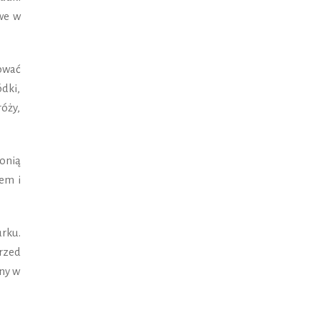
we w
ować
ódki,
óży,
onią
em i
rku.
rzed
ny w