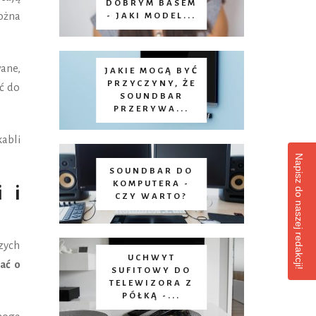
DOBRYM BASEM
ożna
- JAKI MODEL...
ane,
JAKIE MOGĄ BYĆ
PRZYCZYNY, ŻE
ć do
SOUNDBAR
PRZERYWA...
abli
Napisz do naszej redakcji!
SOUNDBAR DO
KOMPUTERA -
i i
CZY WARTO?
zych
UCHWYT
ać o
SUFITOWY DO
TELEWIZORA Z
PÓŁKĄ -...