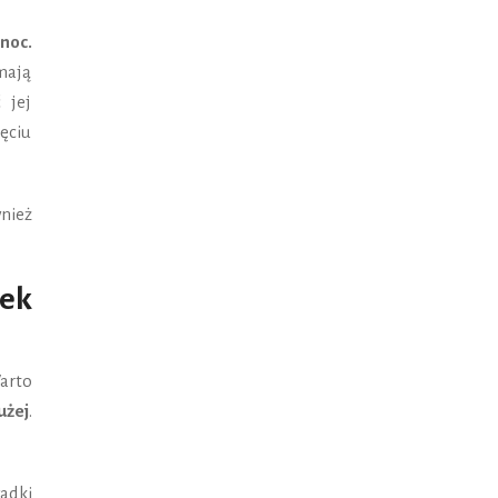
noc.
mają
 jej
ęciu
nież
rek
arto
użej
.
ładki