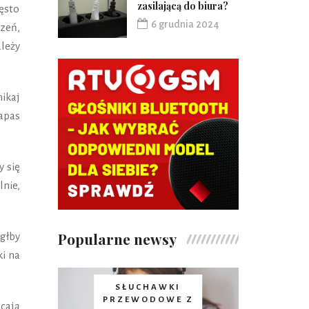
zasilającą do biura?
ęsto
6 grudnia 2024
zeń,
ależy
ikaj
apas
y się
lnie,
Popularne newsy
głby
i na
SŁUCHAWKI
PRZEWODOWE Z
ecają