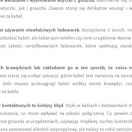
e wkładanie i wyjmowanie wtyczki z gniazda.
Nadmierne siły 
yczki, jak i gniazda. Zawsze staraj się delikatnie wsunąć i w
ie za kabel.
 używanie niewłaściwych ładowarek.
Korzystanie z tanich, ni
zkodzić kabel, ale także sam telefon czy inne urządzenie. Ważne 
ej jakości certyfikowanych ładowarek, które spełniają stand
ych krawędziach lub zakładanie go w ten sposób, że zwisa 
ze staraj się unikać sytuacji, gdzie kabel jest narażony na tarci
 Jeśli musisz przeciągnąć kabel wzdłuż ostrej krawędzi, ro
 na kable.
w kontaktowych to kolejny błąd.
Styki w kablach i ładowarkach 
rudzenia, co może wpływać na jakości połączenia. Co pewien c
oraz gniazda w urządzeniach, używając miękkiej, suchej ścierecz
a zastosować alkohol izopropylowy, ale należy to robić ostrożni