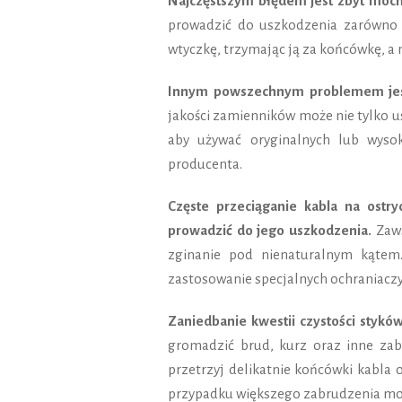
Najczęstszym błędem jest zbyt mocn
prowadzić do uszkodzenia zarówno wt
wtyczkę, trzymając ją za końcówkę, a n
Innym powszechnym problemem jest
jakości zamienników może nie tylko us
aby używać oryginalnych lub wysoki
producenta.
Częste przeciąganie kabla na ostr
prowadzić do jego uszkodzenia.
Zaws
zginanie pod nienaturalnym kątem.
zastosowanie specjalnych ochraniaczy
Zaniedbanie kwestii czystości stykó
gromadzić brud, kurz oraz inne zab
przetrzyj delikatnie końcówki kabla 
przypadku większego zabrudzenia możn