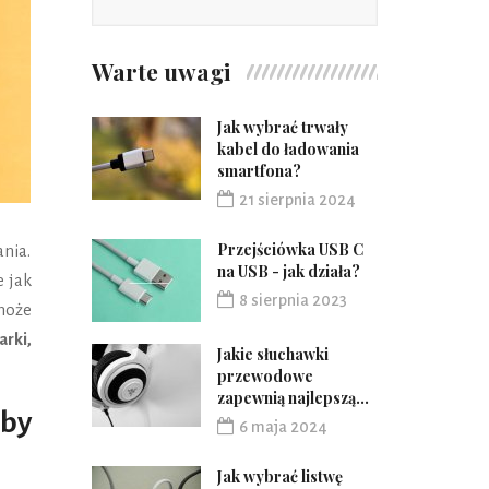
Warte uwagi
Jak wybrać trwały
kabel do ładowania
smartfona?
21 sierpnia 2024
Przejściówka USB C
nia.
na USB - jak działa?
e jak
8 sierpnia 2023
może
arki,
Jakie słuchawki
przewodowe
zapewnią najlepszą...
by
6 maja 2024
Jak wybrać listwę