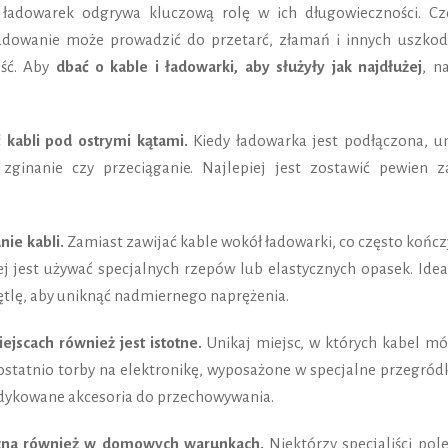
 ładowarek odgrywa kluczową rolę w ich długowieczności. Cz
adowanie może prowadzić do przetarć, złamań i innych uszkod
ość. Aby
dbać o kable i ładowarki, aby służyły jak najdłużej
, n
 kabli pod ostrymi kątami.
Kiedy ładowarka jest podłączona, un
zginanie czy przeciąganie. Najlepiej jest zostawić pewien z
ie kabli.
Zamiast zawijać kable wokół ładowarki, co często kończ
ej jest używać specjalnych rzepów lub elastycznych opasek. Idea
ętlę, aby uniknąć nadmiernego naprężenia.
scach również jest istotne.
Unikaj miejsc, w których kabel mó
ostatnio torby na elektronikę, wyposażone w specjalne przegródk
dedykowane akcesoria do przechowywania.
żna również w domowych warunkach.
Niektórzy specjaliści pol