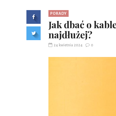
PORADY
Jak dbać o kable
najdłużej?
24 kwietnia 2024
0