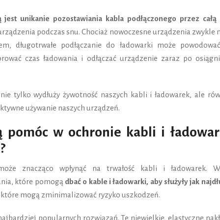
ą jest unikanie pozostawiania kabla podłączonego przez całą 
 urządzenia podczas snu. Chociaż nowoczesne urządzenia zwykle 
iem, długotrwałe podłączanie do ładowarki może powodować
orować czas ładowania i odłączać urządzenie zaraz po osiągni
ie tylko wydłuży żywotność naszych kabli i ładowarek, ale rów
fektywne używanie naszych urządzeń.
ą pomóc w ochronie kabli i ładowa
?
oże znacząco wpłynąć na trwałość kabli i ładowarek. W
ania, które pomogą
dbać o kable i ładowarki, aby służyły jak najdł
, które mogą zminimalizować ryzyko uszkodzeń.
najbardziej popularnych rozwiązań. Te niewielkie, elastyczne nak