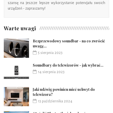
szansę na jeszcze lepsze wykorzystanie potencjału swoich
urządzeń - zapraszamy!
Warte uwagi
Bezprzewodowy soundbar - na co zwrócić
uwagę...
5 sierpnia 2023
Soundbary do telewizorów - jak wybrać...
14 sierpnia 2023
Jaki udźwig powinien mieć uchwyt do
telewizora?
13 października 2024