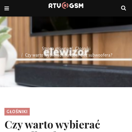
Strona główna
Głośniki
Czy warto wybierać soundbar bez subwoofera?
GŁOŚNIKI
Czy warto wybierać