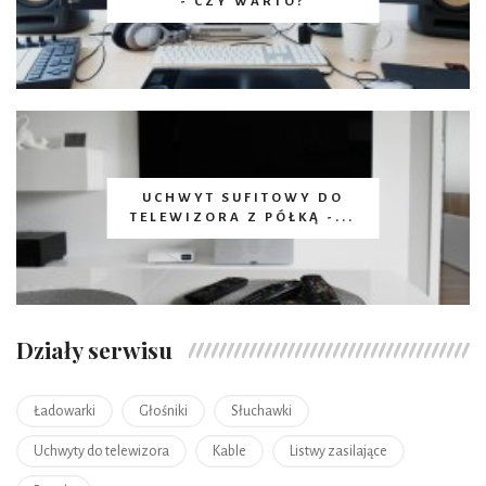
- CZY WARTO?
UCHWYT SUFITOWY DO
TELEWIZORA Z PÓŁKĄ -...
Działy serwisu
Ładowarki
Głośniki
Słuchawki
Uchwyty do telewizora
Kable
Listwy zasilające